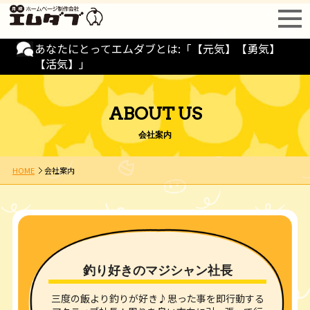
あなたにとってエムダブとは:「【元気】【勇気】
【活気】」
ABOUT US
会社案内
HOME
会社案内
釣り好きのマジシャン社長
三度の飯より釣りが好き♪思った事を即行動する